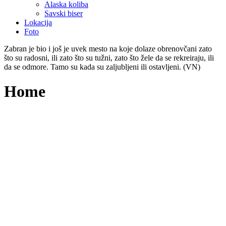
Alaska koliba
Savski biser
Lokacija
Foto
Zabran je bio i još je uvek mesto na koje dolaze obrenovčani zato
što su radosni, ili zato što su tužni, zato što žele da se rekreiraju, ili
da se odmore. Tamo su kada su zaljubljeni ili ostavljeni. (VN)
Home