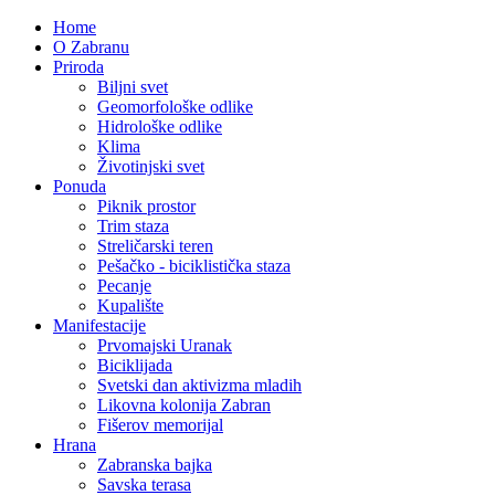
Home
O Zabranu
Priroda
Biljni svet
Geomorfološke odlike
Hidrološke odlike
Klima
Životinjski svet
Ponuda
Piknik prostor
Trim staza
Streličarski teren
Pešačko - biciklistička staza
Pecanje
Kupalište
Manifestacije
Prvomajski Uranak
Biciklijada
Svetski dan aktivizma mladih
Likovna kolonija Zabran
Fišerov memorijal
Hrana
Zabranska bajka
Savska terasa