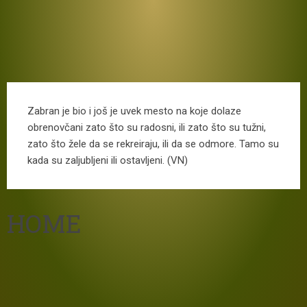
Zabran je bio i još je uvek mesto na koje dolaze
obrenovčani zato što su radosni, ili zato što su tužni,
zato što žele da se rekreiraju, ili da se odmore. Tamo su
kada su zaljubljeni ili ostavljeni. (VN)
HOME