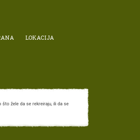
RANA
LOKACIJA
što žele da se rekreiraju, ili da se