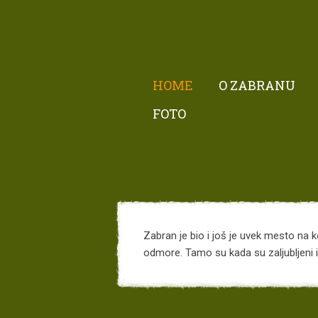
HOME
O ZABRANU
FOTO
Zabran je bio i još je uvek mesto na ko
odmore. Tamo su kada su zaljubljeni il