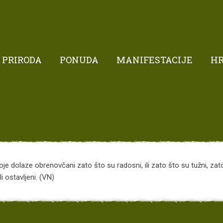
PRIRODA
PONUDA
MANIFESTACIJE
H
je dolaze obrenovčani zato što su radosni, ili zato što su tužni, zato 
i ostavljeni. (VN)