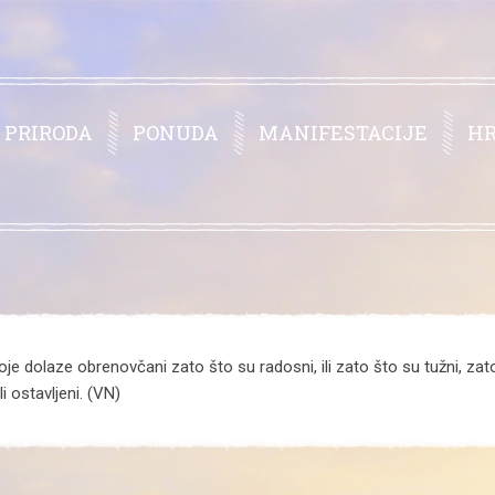
PRIRODA
PONUDA
MANIFESTACIJE
H
je dolaze obrenovčani zato što su radosni, ili zato što su tužni, zato 
i ostavljeni. (VN)