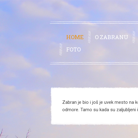
HOME
O ZABRANU
FOTO
Zabran je bio i još je uvek mesto na ko
odmore. Tamo su kada su zaljubljeni il