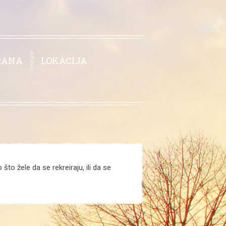
RANA
LOKACIJA
što žele da se rekreiraju, ili da se