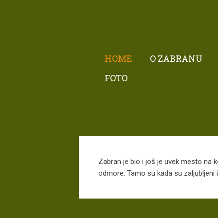
HOME
O ZABRANU
FOTO
Zabran je bio i još je uvek mesto na ko
odmore. Tamo su kada su zaljubljeni il