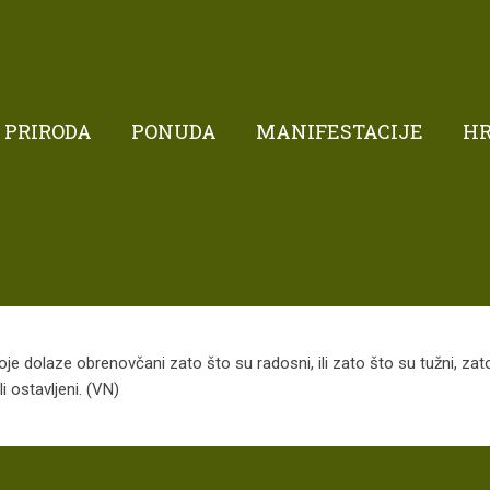
PRIRODA
PONUDA
MANIFESTACIJE
H
je dolaze obrenovčani zato što su radosni, ili zato što su tužni, zato 
i ostavljeni. (VN)