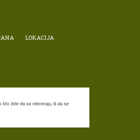
RANA
LOKACIJA
što žele da se rekreiraju, ili da se