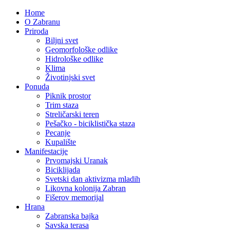
Home
O Zabranu
Priroda
Biljni svet
Geomorfološke odlike
Hidrološke odlike
Klima
Životinjski svet
Ponuda
Piknik prostor
Trim staza
Streličarski teren
Pešačko - biciklistička staza
Pecanje
Kupalište
Manifestacije
Prvomajski Uranak
Biciklijada
Svetski dan aktivizma mladih
Likovna kolonija Zabran
Fišerov memorijal
Hrana
Zabranska bajka
Savska terasa