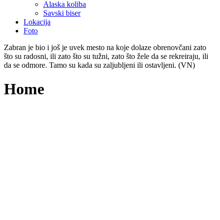
Alaska koliba
Savski biser
Lokacija
Foto
Zabran je bio i još je uvek mesto na koje dolaze obrenovčani zato
što su radosni, ili zato što su tužni, zato što žele da se rekreiraju, ili
da se odmore. Tamo su kada su zaljubljeni ili ostavljeni. (VN)
Home