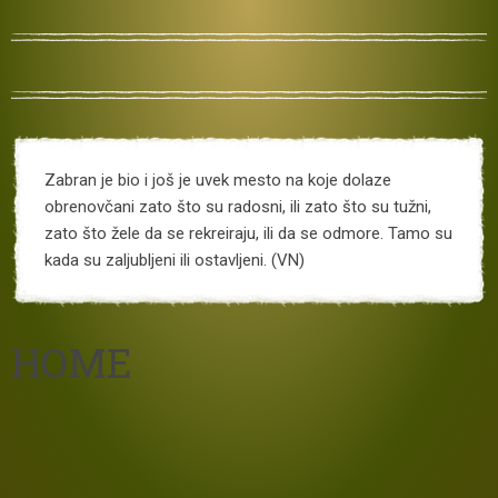
Zabran je bio i još je uvek mesto na koje dolaze
obrenovčani zato što su radosni, ili zato što su tužni,
zato što žele da se rekreiraju, ili da se odmore. Tamo su
kada su zaljubljeni ili ostavljeni. (VN)
HOME