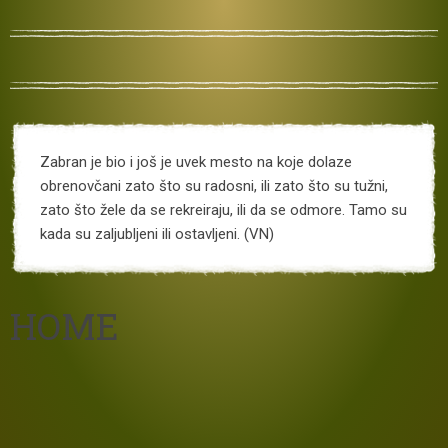
Zabran je bio i još je uvek mesto na koje dolaze
obrenovčani zato što su radosni, ili zato što su tužni,
zato što žele da se rekreiraju, ili da se odmore. Tamo su
kada su zaljubljeni ili ostavljeni. (VN)
HOME