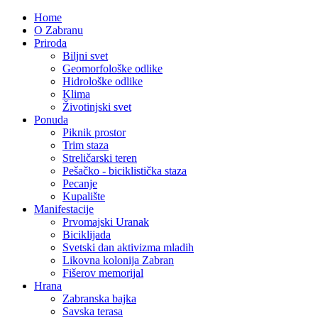
Home
O Zabranu
Priroda
Biljni svet
Geomorfološke odlike
Hidrološke odlike
Klima
Životinjski svet
Ponuda
Piknik prostor
Trim staza
Streličarski teren
Pešačko - biciklistička staza
Pecanje
Kupalište
Manifestacije
Prvomajski Uranak
Biciklijada
Svetski dan aktivizma mladih
Likovna kolonija Zabran
Fišerov memorijal
Hrana
Zabranska bajka
Savska terasa