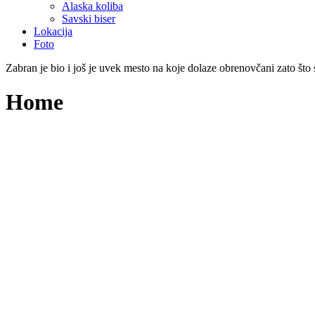
Alaska koliba
Savski biser
Lokacija
Foto
Zabran je bio i još je uvek mesto na koje dolaze obrenovčani zato što su
Home