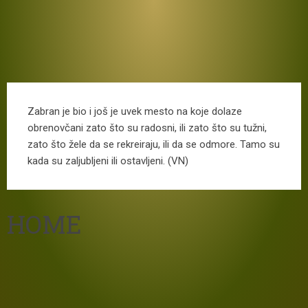
Zabran je bio i još je uvek mesto na koje dolaze
obrenovčani zato što su radosni, ili zato što su tužni,
zato što žele da se rekreiraju, ili da se odmore. Tamo su
kada su zaljubljeni ili ostavljeni. (VN)
HOME