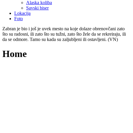
Alaska koliba
Savski biser
Lokacija
Foto
Zabran je bio i još je uvek mesto na koje dolaze obrenovčani zato
što su radosni, ili zato što su tužni, zato što žele da se rekreiraju, ili
da se odmore. Tamo su kada su zaljubljeni ili ostavljeni. (VN)
Home