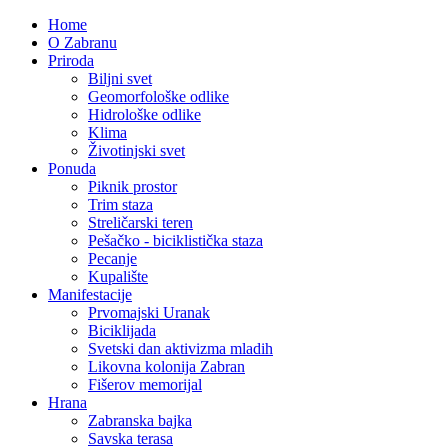
Home
O Zabranu
Priroda
Biljni svet
Geomorfološke odlike
Hidrološke odlike
Klima
Životinjski svet
Ponuda
Piknik prostor
Trim staza
Streličarski teren
Pešačko - biciklistička staza
Pecanje
Kupalište
Manifestacije
Prvomajski Uranak
Biciklijada
Svetski dan aktivizma mladih
Likovna kolonija Zabran
Fišerov memorijal
Hrana
Zabranska bajka
Savska terasa