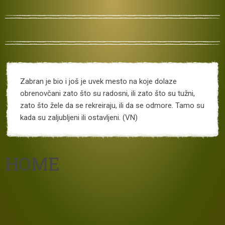
Zabran je bio i još je uvek mesto na koje dolaze
obrenovčani zato što su radosni, ili zato što su tužni,
zato što žele da se rekreiraju, ili da se odmore. Tamo su
kada su zaljubljeni ili ostavljeni. (VN)
HOME