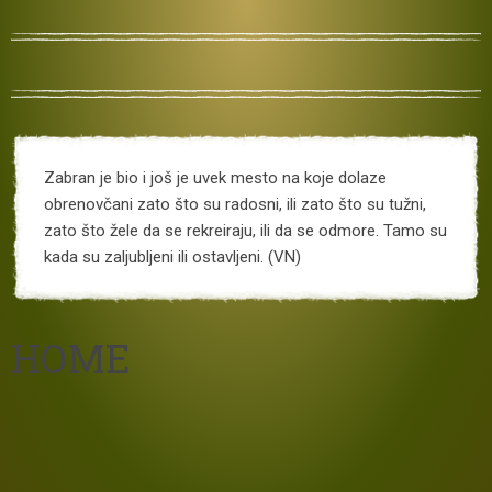
Zabran je bio i još je uvek mesto na koje dolaze
obrenovčani zato što su radosni, ili zato što su tužni,
zato što žele da se rekreiraju, ili da se odmore. Tamo su
kada su zaljubljeni ili ostavljeni. (VN)
HOME