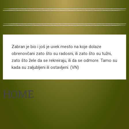
Zabran je bio i još je uvek mesto na koje dolaze
obrenovčani zato što su radosni, ili zato što su tužni,
zato što žele da se rekreiraju, ili da se odmore. Tamo su
kada su zaljubljeni ili ostavljeni. (VN)
HOME