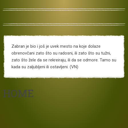
Zabran je bio i još je uvek mesto na koje dolaze
obrenovčani zato što su radosni, ili zato što su tužni,
zato što žele da se rekreiraju, ili da se odmore. Tamo su
kada su zaljubljeni ili ostavljeni. (VN)
HOME