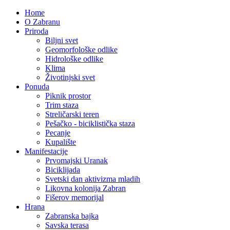
Home
O Zabranu
Priroda
Biljni svet
Geomorfološke odlike
Hidrološke odlike
Klima
Životinjski svet
Ponuda
Piknik prostor
Trim staza
Streličarski teren
Pešačko - biciklistička staza
Pecanje
Kupalište
Manifestacije
Prvomajski Uranak
Biciklijada
Svetski dan aktivizma mladih
Likovna kolonija Zabran
Fišerov memorijal
Hrana
Zabranska bajka
Savska terasa