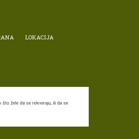
RANA
LOKACIJA
što žele da se rekreiraju, ili da se