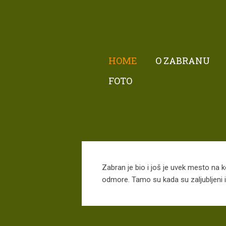
HOME
O ZABRANU
FOTO
Zabran je bio i još je uvek mesto na ko
odmore. Tamo su kada su zaljubljeni il