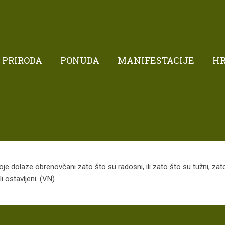
PRIRODA
PONUDA
MANIFESTACIJE
H
je dolaze obrenovčani zato što su radosni, ili zato što su tužni, zato 
i ostavljeni. (VN)