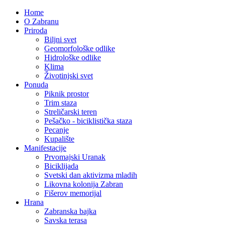
Home
O Zabranu
Priroda
Biljni svet
Geomorfološke odlike
Hidrološke odlike
Klima
Životinjski svet
Ponuda
Piknik prostor
Trim staza
Streličarski teren
Pešačko - biciklistička staza
Pecanje
Kupalište
Manifestacije
Prvomajski Uranak
Biciklijada
Svetski dan aktivizma mladih
Likovna kolonija Zabran
Fišerov memorijal
Hrana
Zabranska bajka
Savska terasa