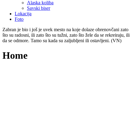
Alaska koliba
Savski biser
Lokacija
Foto
Zabran je bio i još je uvek mesto na koje dolaze obrenovčani zato
što su radosni, ili zato što su tužni, zato što žele da se rekreiraju, ili
da se odmore. Tamo su kada su zaljubljeni ili ostavljeni. (VN)
Home