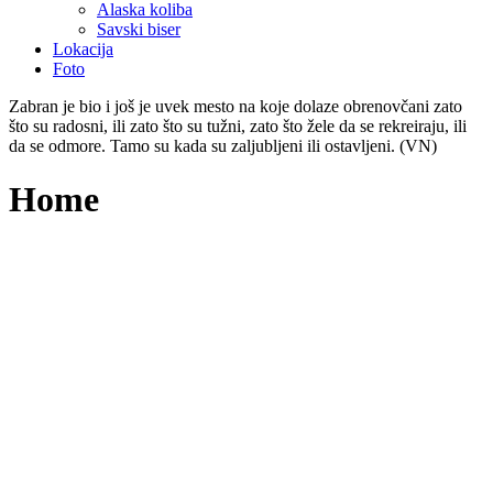
Alaska koliba
Savski biser
Lokacija
Foto
Zabran je bio i još je uvek mesto na koje dolaze obrenovčani zato
što su radosni, ili zato što su tužni, zato što žele da se rekreiraju, ili
da se odmore. Tamo su kada su zaljubljeni ili ostavljeni. (VN)
Home