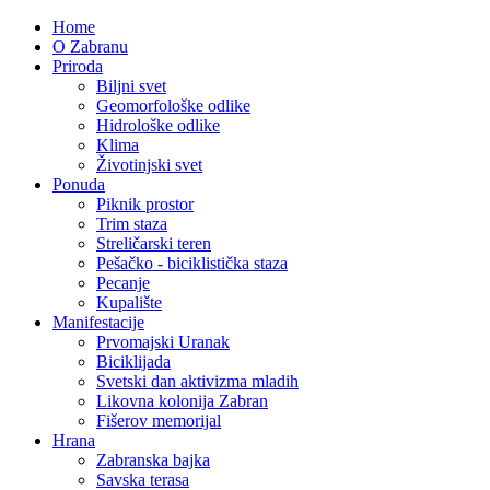
Home
O Zabranu
Priroda
Biljni svet
Geomorfološke odlike
Hidrološke odlike
Klima
Životinjski svet
Ponuda
Piknik prostor
Trim staza
Streličarski teren
Pešačko - biciklistička staza
Pecanje
Kupalište
Manifestacije
Prvomajski Uranak
Biciklijada
Svetski dan aktivizma mladih
Likovna kolonija Zabran
Fišerov memorijal
Hrana
Zabranska bajka
Savska terasa