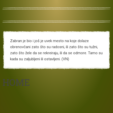
Zabran je bio i još je uvek mesto na koje dolaze
obrenovčani zato što su radosni, ili zato što su tužni,
zato što žele da se rekreiraju, ili da se odmore. Tamo su
kada su zaljubljeni ili ostavljeni. (VN)
HOME