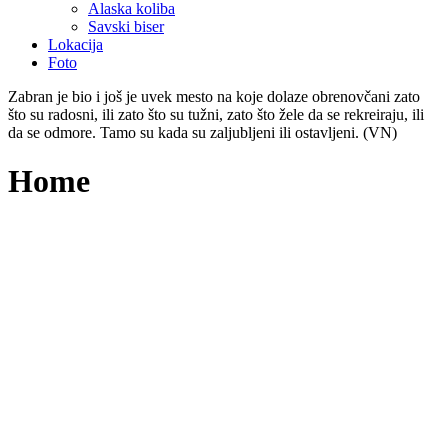
Alaska koliba
Savski biser
Lokacija
Foto
Zabran je bio i još je uvek mesto na koje dolaze obrenovčani zato
što su radosni, ili zato što su tužni, zato što žele da se rekreiraju, ili
da se odmore. Tamo su kada su zaljubljeni ili ostavljeni. (VN)
Home