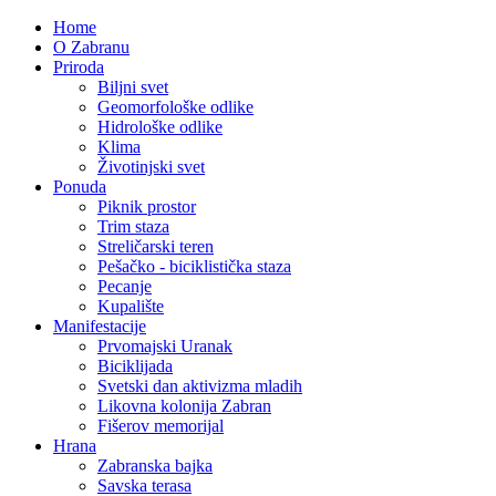
Home
O Zabranu
Priroda
Biljni svet
Geomorfološke odlike
Hidrološke odlike
Klima
Životinjski svet
Ponuda
Piknik prostor
Trim staza
Streličarski teren
Pešačko - biciklistička staza
Pecanje
Kupalište
Manifestacije
Prvomajski Uranak
Biciklijada
Svetski dan aktivizma mladih
Likovna kolonija Zabran
Fišerov memorijal
Hrana
Zabranska bajka
Savska terasa