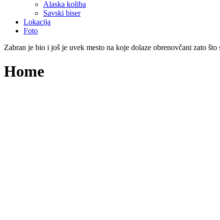
Alaska koliba
Savski biser
Lokacija
Foto
Zabran je bio i još je uvek mesto na koje dolaze obrenovčani zato što su
Home