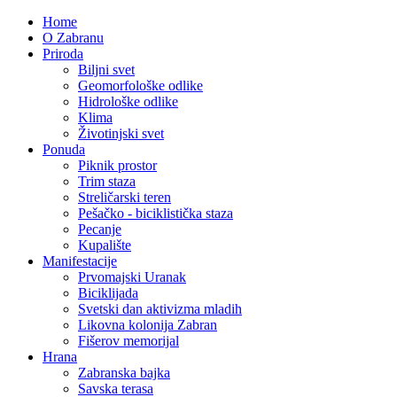
Home
O Zabranu
Priroda
Biljni svet
Geomorfološke odlike
Hidrološke odlike
Klima
Životinjski svet
Ponuda
Piknik prostor
Trim staza
Streličarski teren
Pešačko - biciklistička staza
Pecanje
Kupalište
Manifestacije
Prvomajski Uranak
Biciklijada
Svetski dan aktivizma mladih
Likovna kolonija Zabran
Fišerov memorijal
Hrana
Zabranska bajka
Savska terasa