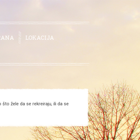
RANA
LOKACIJA
što žele da se rekreiraju, ili da se