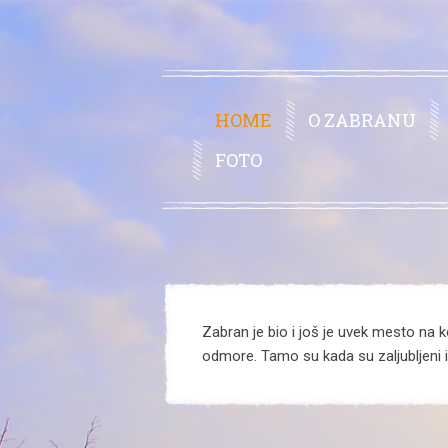
HOME
O ZABRANU
FOTO
Zabran je bio i još je uvek mesto na ko
odmore. Tamo su kada su zaljubljeni il