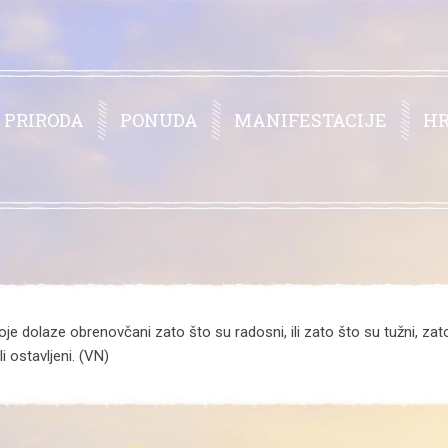
PRIRODA
PONUDA
MANIFESTACIJE
H
je dolaze obrenovčani zato što su radosni, ili zato što su tužni, zato 
i ostavljeni. (VN)