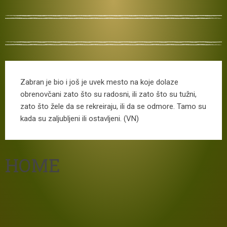
Zabran je bio i još je uvek mesto na koje dolaze
obrenovčani zato što su radosni, ili zato što su tužni,
zato što žele da se rekreiraju, ili da se odmore. Tamo su
kada su zaljubljeni ili ostavljeni. (VN)
HOME