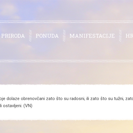
PRIRODA
PONUDA
MANIFESTACIJE
H
je dolaze obrenovčani zato što su radosni, ili zato što su tužni, zato 
i ostavljeni. (VN)