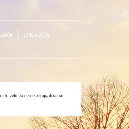
RANA
LOKACIJA
što žele da se rekreiraju, ili da se