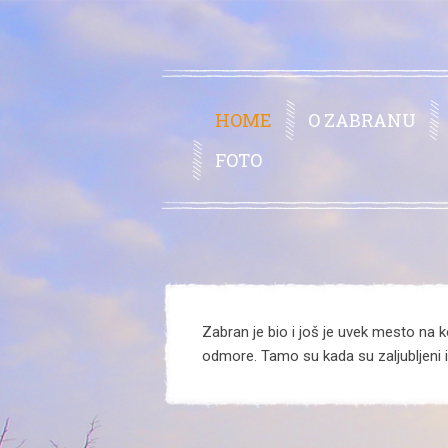
HOME
O ZABRANU
FOTO
Zabran je bio i još je uvek mesto na ko
odmore. Tamo su kada su zaljubljeni il