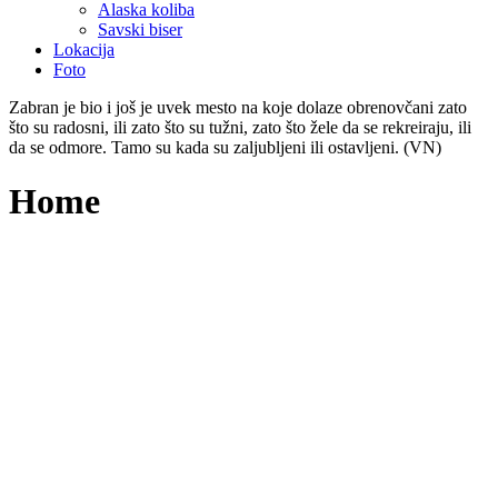
Alaska koliba
Savski biser
Lokacija
Foto
Zabran je bio i još je uvek mesto na koje dolaze obrenovčani zato
što su radosni, ili zato što su tužni, zato što žele da se rekreiraju, ili
da se odmore. Tamo su kada su zaljubljeni ili ostavljeni. (VN)
Home