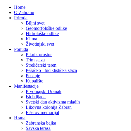
Home
O Zabranu
Priroda
Biljni svet
Geomorfološke odlike
Hidrološke odlike
Klima
Životinjski svet
Ponuda
Piknik prostor
Trim staza
Streličarski teren
Pešačko - biciklistička staza
Pecanje
Kupalište
Manifestacije
Prvomajski Uranak
Biciklijada
Svetski dan aktivizma mladih
Likovna kolonija Zabran
Fišerov memorijal
Hrana
Zabranska bajka
Savska terasa