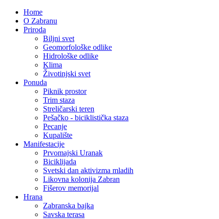
Home
O Zabranu
Priroda
Biljni svet
Geomorfološke odlike
Hidrološke odlike
Klima
Životinjski svet
Ponuda
Piknik prostor
Trim staza
Streličarski teren
Pešačko - biciklistička staza
Pecanje
Kupalište
Manifestacije
Prvomajski Uranak
Biciklijada
Svetski dan aktivizma mladih
Likovna kolonija Zabran
Fišerov memorijal
Hrana
Zabranska bajka
Savska terasa