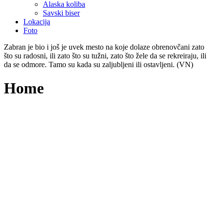
Alaska koliba
Savski biser
Lokacija
Foto
Zabran je bio i još je uvek mesto na koje dolaze obrenovčani zato
što su radosni, ili zato što su tužni, zato što žele da se rekreiraju, ili
da se odmore. Tamo su kada su zaljubljeni ili ostavljeni. (VN)
Home