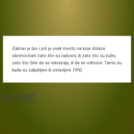
Zabran je bio i još je uvek mesto na koje dolaze
obrenovčani zato što su radosni, ili zato što su tužni,
zato što žele da se rekreiraju, ili da se odmore. Tamo su
kada su zaljubljeni ili ostavljeni. (VN)
HOME