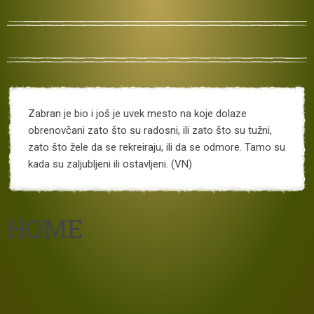
Zabran je bio i još je uvek mesto na koje dolaze
obrenovčani zato što su radosni, ili zato što su tužni,
zato što žele da se rekreiraju, ili da se odmore. Tamo su
kada su zaljubljeni ili ostavljeni. (VN)
HOME