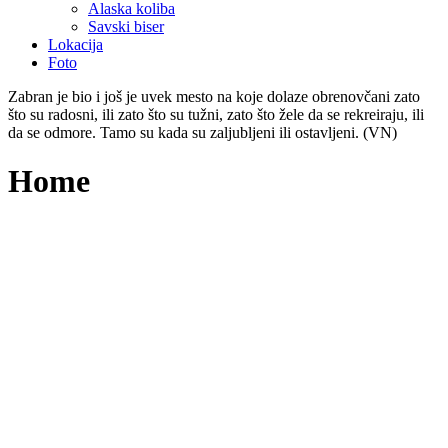
Alaska koliba
Savski biser
Lokacija
Foto
Zabran je bio i još je uvek mesto na koje dolaze obrenovčani zato
što su radosni, ili zato što su tužni, zato što žele da se rekreiraju, ili
da se odmore. Tamo su kada su zaljubljeni ili ostavljeni. (VN)
Home