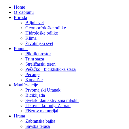
Home
O Zabranu
Priroda
Biljni svet
Geomorfološke odlike
Hidrološke odlike
Klima
Životinjski svet
Ponuda
Piknik prostor
Trim staza
Streličarski teren
Pešačko - biciklistička staza
Pecanje
Kupalište
Manifestacije
Prvomajski Uranak
Biciklijada
Svetski dan aktivizma mladih
Likovna kolonija Zabran
Fišerov memorijal
Hrana
Zabranska bajka
Savska terasa