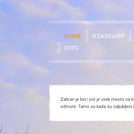
HOME
O ZABRANU
FOTO
Zabran je bio i još je uvek mesto na ko
odmore. Tamo su kada su zaljubljeni il