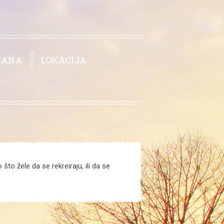
RANA
LOKACIJA
što žele da se rekreiraju, ili da se