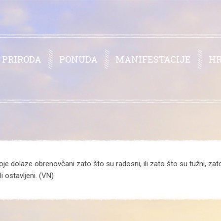
PRIRODA
PONUDA
MANIFESTACIJE
H
je dolaze obrenovčani zato što su radosni, ili zato što su tužni, zato 
i ostavljeni. (VN)