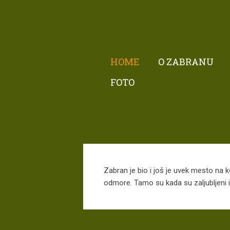
HOME
O ZABRANU
FOTO
Zabran je bio i još je uvek mesto na ko
odmore. Tamo su kada su zaljubljeni il