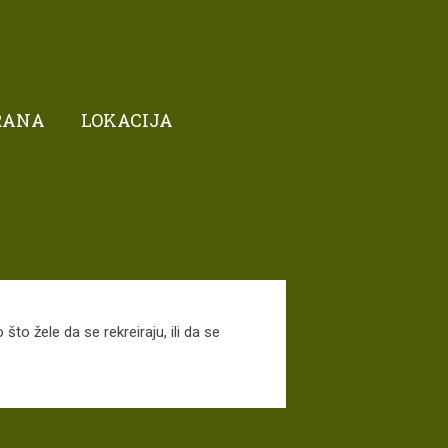
RANA
LOKACIJA
što žele da se rekreiraju, ili da se