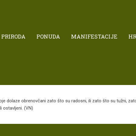
PRIRODA
PONUDA
MANIFESTACIJE
H
je dolaze obrenovčani zato što su radosni, ili zato što su tužni, zato 
i ostavljeni. (VN)