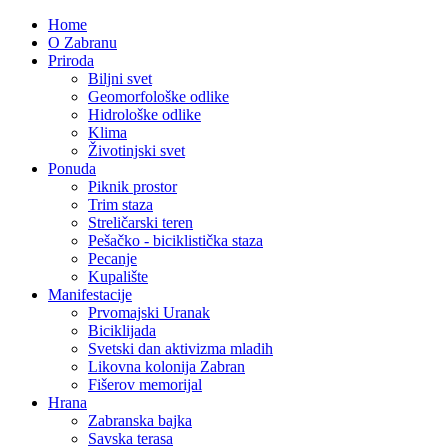
Home
O Zabranu
Priroda
Biljni svet
Geomorfološke odlike
Hidrološke odlike
Klima
Životinjski svet
Ponuda
Piknik prostor
Trim staza
Streličarski teren
Pešačko - biciklistička staza
Pecanje
Kupalište
Manifestacije
Prvomajski Uranak
Biciklijada
Svetski dan aktivizma mladih
Likovna kolonija Zabran
Fišerov memorijal
Hrana
Zabranska bajka
Savska terasa