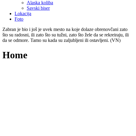
Alaska koliba
Savski biser
Lokacija
Foto
Zabran je bio i još je uvek mesto na koje dolaze obrenovčani zato
što su radosni, ili zato što su tužni, zato što žele da se rekreiraju, ili
da se odmore. Tamo su kada su zaljubljeni ili ostavljeni. (VN)
Home