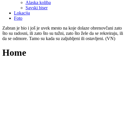
Alaska koliba
Savski biser
Lokacija
Foto
Zabran je bio i još je uvek mesto na koje dolaze obrenovčani zato
što su radosni, ili zato što su tužni, zato što žele da se rekreiraju, ili
da se odmore. Tamo su kada su zaljubljeni ili ostavljeni. (VN)
Home