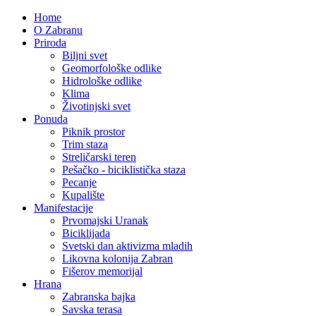
Home
O Zabranu
Priroda
Biljni svet
Geomorfološke odlike
Hidrološke odlike
Klima
Životinjski svet
Ponuda
Piknik prostor
Trim staza
Streličarski teren
Pešačko - biciklistička staza
Pecanje
Kupalište
Manifestacije
Prvomajski Uranak
Biciklijada
Svetski dan aktivizma mladih
Likovna kolonija Zabran
Fišerov memorijal
Hrana
Zabranska bajka
Savska terasa