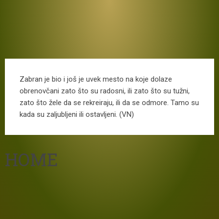
Zabran je bio i još je uvek mesto na koje dolaze
obrenovčani zato što su radosni, ili zato što su tužni,
zato što žele da se rekreiraju, ili da se odmore. Tamo su
kada su zaljubljeni ili ostavljeni. (VN)
HOME