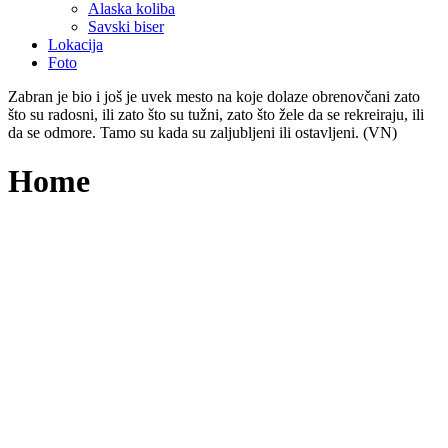
Alaska koliba
Savski biser
Lokacija
Foto
Zabran je bio i još je uvek mesto na koje dolaze obrenovčani zato
što su radosni, ili zato što su tužni, zato što žele da se rekreiraju, ili
da se odmore. Tamo su kada su zaljubljeni ili ostavljeni. (VN)
Home