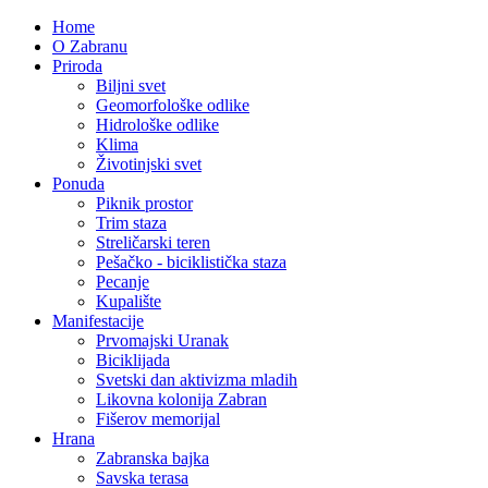
Home
O Zabranu
Priroda
Biljni svet
Geomorfološke odlike
Hidrološke odlike
Klima
Životinjski svet
Ponuda
Piknik prostor
Trim staza
Streličarski teren
Pešačko - biciklistička staza
Pecanje
Kupalište
Manifestacije
Prvomajski Uranak
Biciklijada
Svetski dan aktivizma mladih
Likovna kolonija Zabran
Fišerov memorijal
Hrana
Zabranska bajka
Savska terasa