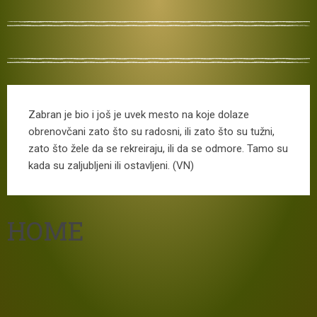
Zabran je bio i još je uvek mesto na koje dolaze
obrenovčani zato što su radosni, ili zato što su tužni,
zato što žele da se rekreiraju, ili da se odmore. Tamo su
kada su zaljubljeni ili ostavljeni. (VN)
HOME