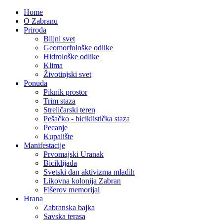
Home
O Zabranu
Priroda
Biljni svet
Geomorfološke odlike
Hidrološke odlike
Klima
Životinjski svet
Ponuda
Piknik prostor
Trim staza
Streličarski teren
Pešačko - biciklistička staza
Pecanje
Kupalište
Manifestacije
Prvomajski Uranak
Biciklijada
Svetski dan aktivizma mladih
Likovna kolonija Zabran
Fišerov memorijal
Hrana
Zabranska bajka
Savska terasa