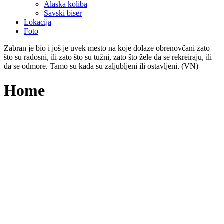
Alaska koliba
Savski biser
Lokacija
Foto
Zabran je bio i još je uvek mesto na koje dolaze obrenovčani zato
što su radosni, ili zato što su tužni, zato što žele da se rekreiraju, ili
da se odmore. Tamo su kada su zaljubljeni ili ostavljeni. (VN)
Home