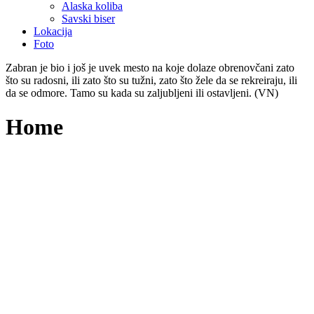
Alaska koliba
Savski biser
Lokacija
Foto
Zabran je bio i još je uvek mesto na koje dolaze obrenovčani zato
što su radosni, ili zato što su tužni, zato što žele da se rekreiraju, ili
da se odmore. Tamo su kada su zaljubljeni ili ostavljeni. (VN)
Home