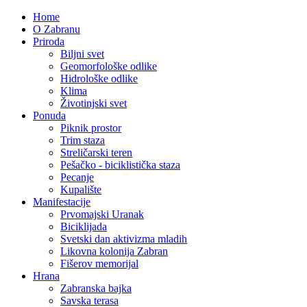
Home
O Zabranu
Priroda
Biljni svet
Geomorfološke odlike
Hidrološke odlike
Klima
Životinjski svet
Ponuda
Piknik prostor
Trim staza
Streličarski teren
Pešačko - biciklistička staza
Pecanje
Kupalište
Manifestacije
Prvomajski Uranak
Biciklijada
Svetski dan aktivizma mladih
Likovna kolonija Zabran
Fišerov memorijal
Hrana
Zabranska bajka
Savska terasa