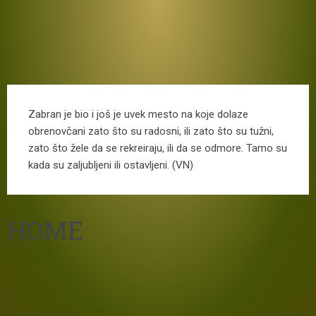
Zabran je bio i još je uvek mesto na koje dolaze
obrenovčani zato što su radosni, ili zato što su tužni,
zato što žele da se rekreiraju, ili da se odmore. Tamo su
kada su zaljubljeni ili ostavljeni. (VN)
HOME