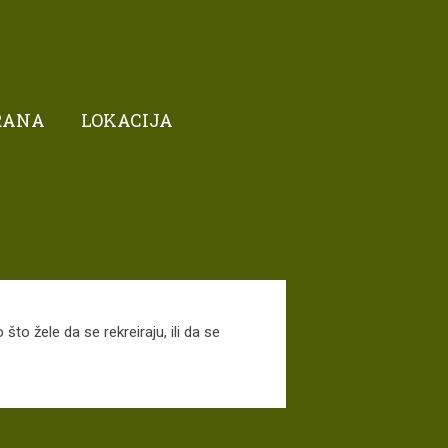
RANA
LOKACIJA
što žele da se rekreiraju, ili da se