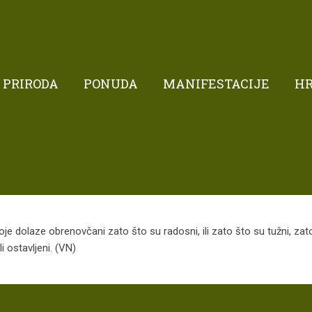
PRIRODA
PONUDA
MANIFESTACIJE
H
je dolaze obrenovčani zato što su radosni, ili zato što su tužni, zato 
i ostavljeni. (VN)