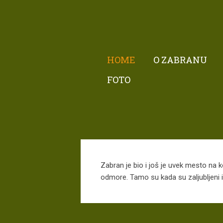
HOME
O ZABRANU
FOTO
Zabran je bio i još je uvek mesto na ko
odmore. Tamo su kada su zaljubljeni il