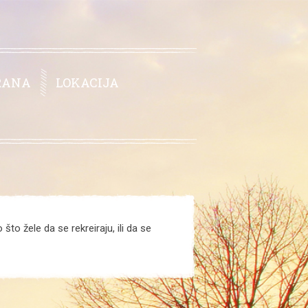
RANA
LOKACIJA
što žele da se rekreiraju, ili da se