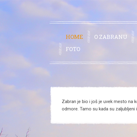
HOME
O ZABRANU
FOTO
Zabran je bio i još je uvek mesto na ko
odmore. Tamo su kada su zaljubljeni il