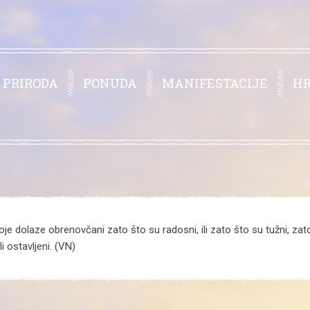
PRIRODA
PONUDA
MANIFESTACIJE
H
je dolaze obrenovčani zato što su radosni, ili zato što su tužni, zato 
i ostavljeni. (VN)