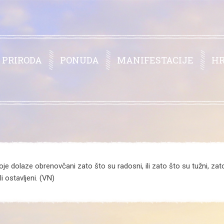
PRIRODA
PONUDA
MANIFESTACIJE
H
je dolaze obrenovčani zato što su radosni, ili zato što su tužni, zato 
i ostavljeni. (VN)