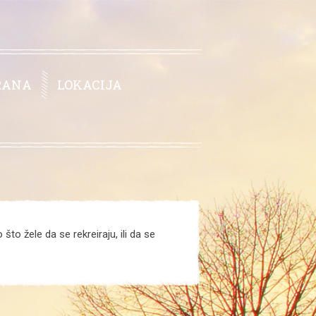
RANA
LOKACIJA
što žele da se rekreiraju, ili da se