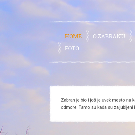
HOME
O ZABRANU
FOTO
Zabran je bio i još je uvek mesto na ko
odmore. Tamo su kada su zaljubljeni il