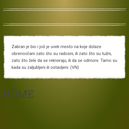
Zabran je bio i još je uvek mesto na koje dolaze
obrenovčani zato što su radosni, ili zato što su tužni,
zato što žele da se rekreiraju, ili da se odmore. Tamo su
kada su zaljubljeni ili ostavljeni. (VN)
HOME