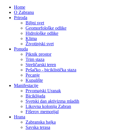
Home
O Zabranu
Priroda
Biljni svet
Geomorfološke odlike
Hidrološke odlike
Klima
Životinjski svet
Ponuda
Piknik prostor
Trim staza
Streličarski teren
Pešačko - biciklistička staza
Pecanje
Kupalište
Manifestacije
Prvomajski Uranak
Biciklijada
Svetski dan aktivizma mladih
Likovna kolonija Zabran
Fišerov memorijal
Hrana
Zabranska bajka
Savska terasa