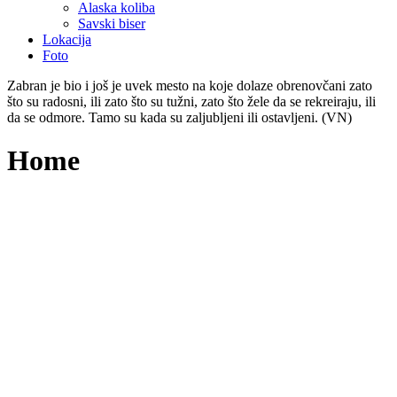
Alaska koliba
Savski biser
Lokacija
Foto
Zabran je bio i još je uvek mesto na koje dolaze obrenovčani zato
što su radosni, ili zato što su tužni, zato što žele da se rekreiraju, ili
da se odmore. Tamo su kada su zaljubljeni ili ostavljeni. (VN)
Home