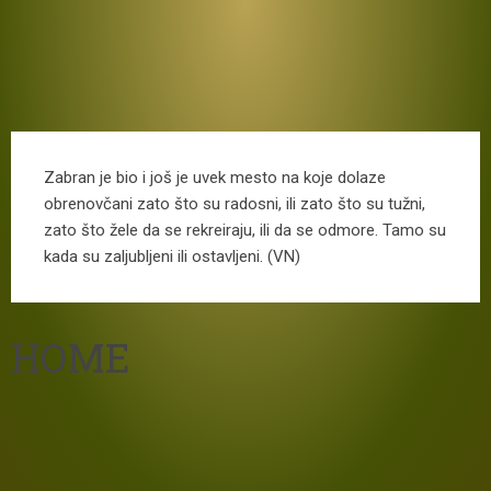
Zabran je bio i još je uvek mesto na koje dolaze
obrenovčani zato što su radosni, ili zato što su tužni,
zato što žele da se rekreiraju, ili da se odmore. Tamo su
kada su zaljubljeni ili ostavljeni. (VN)
HOME