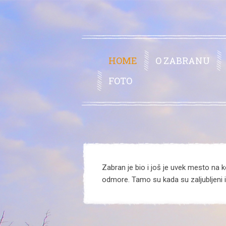
HOME
O ZABRANU
FOTO
Zabran je bio i još je uvek mesto na ko
odmore. Tamo su kada su zaljubljeni il