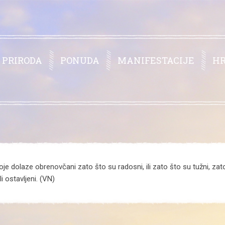
PRIRODA
PONUDA
MANIFESTACIJE
H
je dolaze obrenovčani zato što su radosni, ili zato što su tužni, zato 
i ostavljeni. (VN)