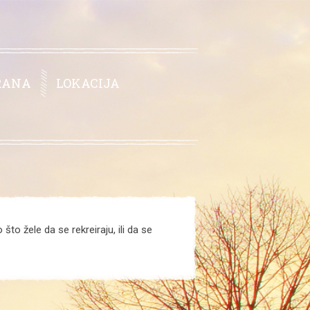
RANA
LOKACIJA
što žele da se rekreiraju, ili da se