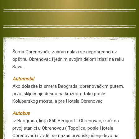
Šuma Obrenovački zabran nalazi se neposredno uz
opštinu
Obrenovac i jednim svojim delom izlazi na reku
Savu.
Automobil
Ako dolazite iz
smera
Beograda, obrenovačkim putem,
prvo isključenje desno na kružnom toku
posle
Kolubarskog mosta,
a
pre Hotela Obrenovac.
Autobus
Iz Beograda, linija 860 Beograd - Obrenovac, izaći na
prvoj stanici u Obrenovcu ( Topolice, posle Hotela
Obrenovac) i vratiti se nazad prvo
isključenje levo na