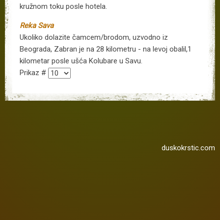
kružnom toku
posle hotela.
Reka Sava
Ukoliko dolazite čamcem/brodom, uzvodno iz
Beograda, Zabran je na 28 kilometru - na levoj obalil,1
kilometar posle ušća Kolubare u Savu.
Prikaz #
duskokrstic.com