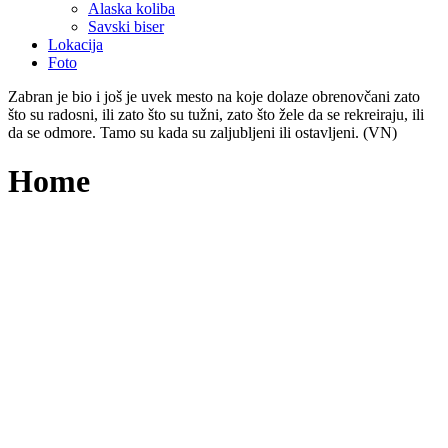
Alaska koliba
Savski biser
Lokacija
Foto
Zabran je bio i još je uvek mesto na koje dolaze obrenovčani zato
što su radosni, ili zato što su tužni, zato što žele da se rekreiraju, ili
da se odmore. Tamo su kada su zaljubljeni ili ostavljeni. (VN)
Home