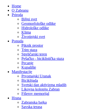
Home
O Zabranu
Priroda
Biljni svet
Geomorfološke odlike
Hidrološke odlike
Klima
Životinjski svet
Ponuda
Piknik prostor
Trim staza
Streličarski teren
Pešačko - biciklistička staza
Pecanje
Kupalište
Manifestacije
Prvomajski Uranak
Biciklijada
Svetski dan aktivizma mladih
Likovna kolonija Zabran
Fišerov memorijal
Hrana
Zabranska bajka
Savska terasa